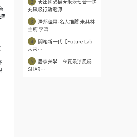
2
★出國必備★米沃七合一快
，
充磁吸行動電源
台
擁
3
澤邦佳電-名人推薦 米其林
主廚 李森
4
開箱新一代【Future Lab.
未來⋯
道
5
居家美學｜今夏最涼風扇
舒
SHAR⋯
很