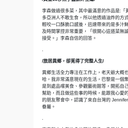
李森做過很多菜，其中最滿意的作品是:「
多亞洲人不敢生食，所以他透過油炸的方
輕咬一口酥脆口感後，迅速帶來的是多汁
及時間掌控非常重要，「很開心這道菜無
接受。」李森自信的回答。
.
/旅居異鄉，卻覓得了完整人生/
異鄉生活全力專注在工作上，老天爺大概
哈，我非常滿意現在的生活，巴黎是一個
是到處品嚐美食、參觀藝術館等，開拓自
幫助，而且做這些事的時候，能跟我心愛
的朋友聚會中，認識了來自台灣的 Jenn
眷屬。
.