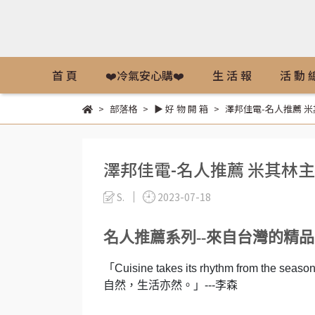
首 頁
❤️冷氣安心購❤️
生 活 報
活 動 
部落格
▶ 好 物 開 箱
澤邦佳電-名人推薦 米
澤邦佳電-名人推薦 米其林主
S.
2023-07-18
名人推薦系列--
來自台灣的精品
「Cuisine takes its rhythm from the se
自然，生活亦然。」---李森
.