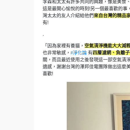
李森和太太有許多共同的興趣，像是美食、
這是最開心愉悅的時刻!另一個最喜歡的事
灣太太的友人介紹給他們
來自台灣的精品家電
有!
.
「因為家裡有養貓，
空氣清淨機能大大減
也非常敏感，
#淨化論
有
四層濾網、負離子
關，而且最近使用之後發現這一部空氣清淨
適感，謝謝台灣的澤邦佳電團隊做出這麼美
喜歡!