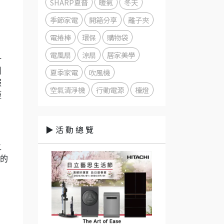
SHARP夏普
暖氣
冬天
季節家電
開箱分享
離子夾
電捲棒
環保
購物袋
電風扇
涼扇
居家美學
一
剛
夏季家電
吹風機
服
空氣清淨機
行動電源
檯燈
僅
▶ 活 動 總 覽
之
菜的
」