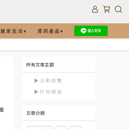
居 家 生 活 ▾
資 訊 產 品 ▾
所有文章主題
▶ 活 動 總 覽
▶ 好 物 開 箱
尊重
文章分類