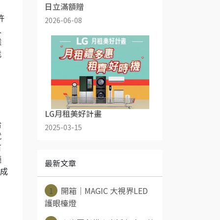
日立滿額贈
許
2026-06-08
人
候
能
LG月租美好計畫
哈
2025-03-15
就
有
廳
最新文章
終成
1
開箱｜MAGIC 大視界LED
護眼檯燈