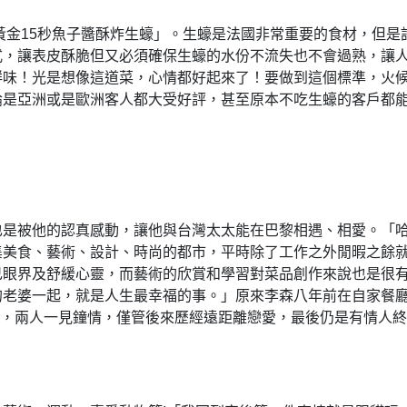
黃金15秒魚子醬酥炸生蠔」。生蠔是法國非常重要的食材，但是
式，讓表皮酥脆但又必須確保生蠔的水份不流失也不會過熟，讓
鮮味！光是想像這道菜，心情都好起來了！要做到這個標準，火
論是亞洲或是歐洲客人都大受好評，甚至原本不吃生蠔的客戶都
也是被他的認真感動，讓他與台灣太太能在巴黎相遇、相愛。「
集美食、藝術、設計、時尚的都市，平時除了工作之外閒暇之餘
己眼界及舒緩心靈，而藝術的欣賞和學習對菜品創作來說也是很
的老婆一起，就是人生最幸福的事。」原來李森八年前在自家餐
ifer，兩人一見鐘情，僅管後來歷經遠距離戀愛，最後仍是有情人