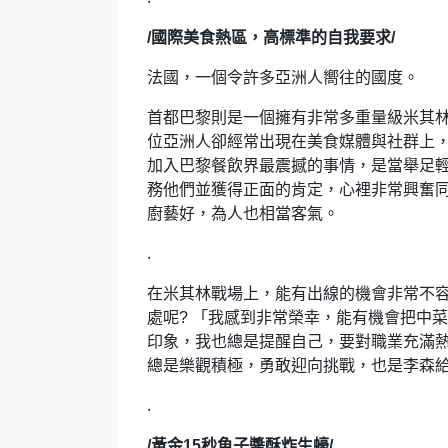
/國際美食熱區，高標準的自我要求/
法國，一個令許多亞洲人嚮往的國度。
首都巴黎則是一個擁有非常多重量級米其
位亞洲人卻經常出現在美食媒體與社群上
加入巴黎餐飲界最震撼的事情，是當舉足
務他們並獲得正面的肯定，心裡非常興奮
廚藝好，為人也相當客氣。
.
在米其林戰場上，能有出線的機會非常不
處呢? 「我感到非常榮幸，能有機會把中
印象，我也總是提醒自己，要對職業充滿
總是樂觀積極，勇敢迎向挑戰，也是李森
.
/黃金15秒魚子醬酥炸生蠔/