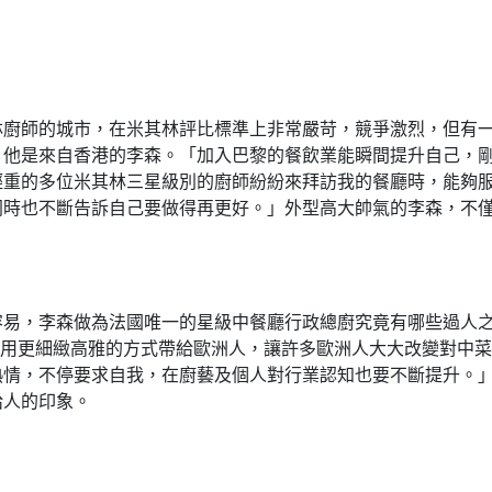
林廚師的城市，在米其林評比標準上非常嚴苛，競爭激烈，但有
，他是來自香港的李森。「加入巴黎的餐飲業能瞬間提升自己，
輕重的多位米其林三星級別的廚師紛紛來拜訪我的餐廳時，能夠
同時也不斷告訴自己要做得再更好。」外型高大帥氣的李森，不
容易，李森做為法國唯一的星級中餐廳行政總廚究竟有哪些過人
菜用更細緻高雅的方式帶給歐洲人，讓許多歐洲人大大改變對中
熱情，不停要求自我，在廚藝及個人對行業認知也要不斷提升。
給人的印象。