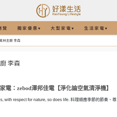
總 覽
獨 家 優 惠 ▾
大 型 家 電 ▾
生 活 家 電 ▾
其林主廚 李森
廚 李森
家電：zebod澤邦佳電【淨化論空氣清淨機】
asons, with respect for nature, so does life. 料理順應季節的節奏、