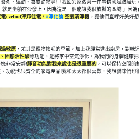
藝術、運動、喜愛動物等!「我回到家後第一件事情就是跟貓玩
，就是坐躺在沙發上，因為這是一個能讓我很放鬆的區域!」因為
: zebod澤邦佳電，
#淨化論
空氣清淨機
，讓他們直呼好美好想
輕過敏原
，尤其是寵物換毛的季節，加上我經常進出廚房，對味
、固態活性碳
等功能，能將家中空氣淨化，為我們的身體健康把
機非常安靜!
靜音功能對我來說也是很重要的
，可以保持空間的
、功能也很齊全的家電產品!我和太太都很喜歡，我想貓咪們也