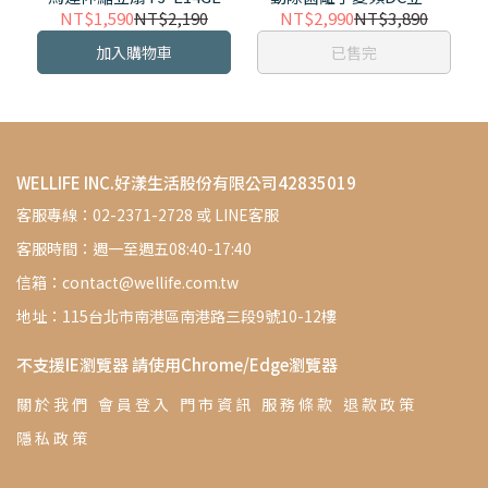
PJ-PD16GE
NT$1,590
NT$2,190
NT$2,990
NT$3,890
加入購物車
已售完
WELLIFE INC.好漾生活股份有限公司42835019
客服專線：02-2371-2728 或 LINE客服
客服時間：週一至週五08:40-17:40
信箱：contact@wellife.com.tw
地址：115台北市南港區南港路三段9號10-12樓
不支援IE瀏覽器 請使用Chrome/Edge瀏覽器
關 於 我 們
會 員 登 入
門 市 資 訊
服 務 條 款
退 款 政 策
隱 私 政 策