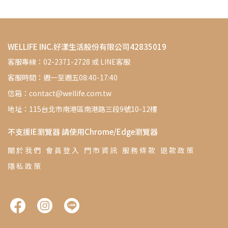
WELLIFE INC.好漾生活股份有限公司42835019
客服專線：02-2371-2728 或 LINE客服
客服時間：週一至週五08:40-17:40
信箱：contact@wellife.com.tw
地址：115台北市南港區南港路三段9號10-12樓
不支援IE瀏覽器 請使用Chrome/Edge瀏覽器
關 於 我 們
會 員 登 入
門 市 資 訊
服 務 條 款
退 款 政 策
隱 私 政 策