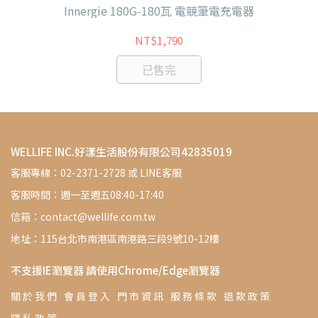
In
Innergie 180G-180瓦 電競筆電充電器
NT$1,790
已售完
WELLIFE INC.好漾生活股份有限公司42835019
客服專線：02-2371-2728 或 LINE客服
客服時間：週一至週五08:40-17:40
信箱：contact@wellife.com.tw
地址：115台北市南港區南港路三段9號10-12樓
不支援IE瀏覽器 請使用Chrome/Edge瀏覽器
關 於 我 們
會 員 登 入
門 市 資 訊
服 務 條 款
退 款 政 策
隱 私 政 策