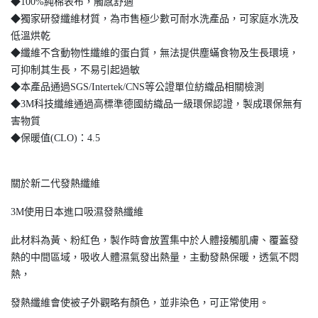
◆100%純棉表布，觸感舒適
◆獨家研發纖維材質，為市售極少數可耐水洗產品，可家庭水洗及
低溫烘乾
◆纖維不含動物性纖維的蛋白質，無法提供塵蟎食物及生長環境，
可抑制其生長，不易引起過敏
◆本產品通過SGS/Intertek/CNS等公證單位紡織品相關檢測
◆3M科技纖維通過高標準德國紡織品一級環保認證，製成環保無有
害物質
◆保暖值(CLO)：4.5
關於新二代發熱纖維
3M使用日本進口吸濕發熱纖維
此材料為黃、粉紅色，製作時會放置集中於人體接觸肌膚、覆蓋發
熱的中間區域，吸收人體濕氣發出熱量，主動發熱保暖，透氣不悶
熱，
發熱纖維會使被子外觀略有顏色，並非染色，可正常使用。