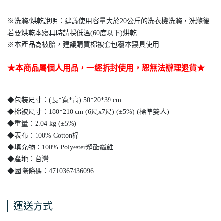
※洗滌/烘乾說明：建議使用容量大於20公斤的洗衣機洗滌，洗滌後
若要烘乾本寢具時請採低溫(60度以下)烘乾
※本產品為被胎，建議購買棉被套包覆本寢具使用
★本商品屬個人用品，一經拆封使用，恕無法辦理退貨★
◆包裝尺寸：(長*寬*高) 50*20*39 cm
◆棉被尺寸：180*210 cm (6尺x7尺) (±5%) (標準雙人)
◆重量：2.04 kg (±5%)
◆表布：100% Cotton棉
◆填充物：100% Polyester聚酯纖維
◆產地：台灣
◆國際條碼：4710367436096
運送方式