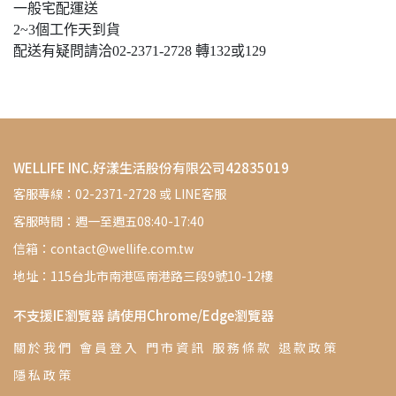
一般宅配運送
2~3個工作天到貨
配送有疑問請洽02-2371-2728 轉132或129
WELLIFE INC.好漾生活股份有限公司42835019
客服專線：02-2371-2728 或 LINE客服
客服時間：週一至週五08:40-17:40
信箱：contact@wellife.com.tw
地址：115台北市南港區南港路三段9號10-12樓
不支援IE瀏覽器 請使用Chrome/Edge瀏覽器
關 於 我 們
會 員 登 入
門 市 資 訊
服 務 條 款
退 款 政 策
隱 私 政 策