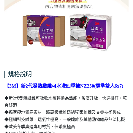
規格說明
【3M】新2代發熱纖維可水洗四季被NZ250(標準雙人6x7)
◆新2代發熱纖維可吸收水氣轉換為熱能，暖度升級，快速排汗，乾
爽舒適
◆獨家極地禦寒素材，將高級纖維透過獨家梳棉及交疊技術製成
◆極細科技纖維，透氣性極高，一般纖維及其他動物織品無法比擬
◆歐美冬季奧運專用材質，保暖度極高