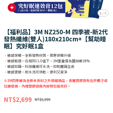
1
/
8
【福利品】3M NZ250-M 四季被-新2代
發熱纖維(雙人)180x210cm+【幫助睡
眠】究好眠1盒
．被感保暖－全新發熱材質，禦寒保暖升級
．被感輕透－在相同CLO值下，3M重量僅為蠶絲被38%
．被感抑蹣－科技纖維可水洗，抑制塵蹣生長
．被感便捷－耐水洗可烘乾，便利又潔淨
※3M四季被為全新未拆封之外袋破損品，表層塑膠袋有些許髒汙或
拉鍊壞損，內裡塑膠袋與內容物包裝完好。
NT$2,699
NT$5,999