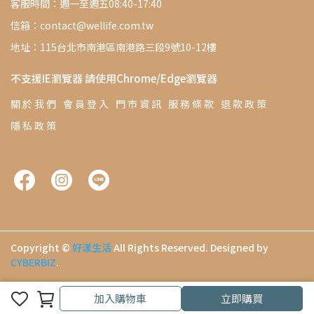
客服時間：週一至週五08:40-17:40
信箱：contact@wellife.com.tw
地址：115台北市南港區南港路三段9號10-12樓
不支援IE瀏覽器 請使用Chrome/Edge瀏覽器
關 於 我 們
會 員 登 入
門 市 資 訊
服 務 條 款
退 款 政 策
隱 私 政 策
Copyright ©
好漾生活
All Rights Reserved.
Designed by
CYBERBIZ
.
加入購物車
加入購物車
立即購買