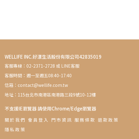
WELLIFE INC.好漾生活股份有限公司42835019
客服專線：02-2371-2728 或 LINE客服
客服時間：週一至週五08:40-17:40
信箱：contact@wellife.com.tw
地址：115台北市南港區南港路三段9號10-12樓
不支援IE瀏覽器 請使用Chrome/Edge瀏覽器
關 於 我 們
會 員 登 入
門 市 資 訊
服 務 條 款
退 款 政 策
隱 私 政 策