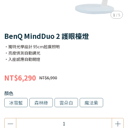
1
/
5
BenQ MindDuo 2 護眼檯燈
‧獨特光學設計 95cm超廣照明
‧亮度偵測自動調光
‧入座感應自動開燈
NT$6,290
NT$6,990
顏色
冰雪藍
森林綠
雲朵白
魔法紫