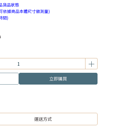
品貨品狀態
(可依據商品本體尺寸做測量)
時間)
0
立即購買
運送方式