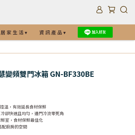
居 家 生 活 ▾
資 訊 產 品 ▾
慧變頻雙門冰箱 GN-BF330BE
頻精準控溫，有效延長食材保鮮
吹冷流，冷卻快速且均勻，邊門冷流零死角
變溫保鮮室，食材保鮮最佳化
搭配廚房的空間