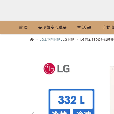
首 頁
❤️冷氣安心購❤️
生 活 報
活 動 
LG上下門冰箱
,
LG 冰箱
LG樂金 332公升智慧變