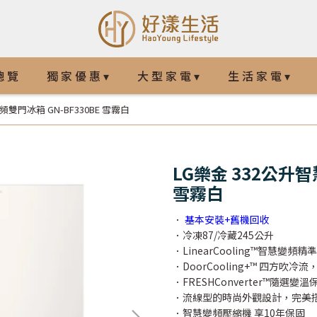
總 覽
獨 家 優 惠 ▾
大 型 家 電 ▾
生 活 家 電 ▾
頻雙門冰箱 GN-BF330BE 雪霧白
LG樂金 332公升智
雪霧白
．
基本安裝+舊機回收
．冷凍87/冷藏245公升
．LinearCooling™智慧變
．DoorCooling+™ 四方
．FRESHConverter™隨選
．流線型的時尚外觀設計，完美
．智慧變頻壓縮機 享10年保固