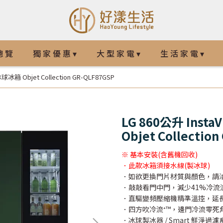
總 覽
獨 家 優 惠 ▾
大 型 家 電 ▾
生 活 家 電 ▾
箱 Objet Collection GR-QLF87GSP
LG 860公升 In
Objet Collectio
※ 基本安裝(含舊機回收)
．此款冰箱須接水線(製冰球)
．如欲更換門片材質與顏色，請洽
．敲敲看門中門，減少41%冷流
．直驅變頻壓縮機精準溫控，延
．四方吹冷流⁺™，邊門冷流零死
．冰球製冰器 / Smart 鮮淨過