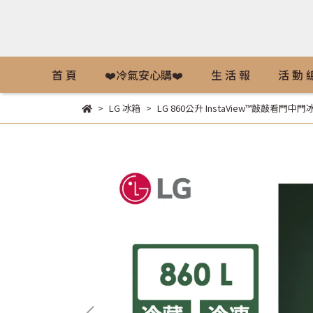
首 頁
❤️冷氣安心購❤️
生 活 報
活 動 
LG 冰箱
LG 860公升 InstaView™敲敲看門中門冰球冰