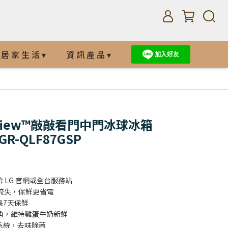
居 家 生 活 ▾
資 訊 產 品 ▾
staView™敲敲看門中門冰球冰箱
n GR-QLF87GSP
 LG 官網或全台服務站
流失，保鮮更省電
長7天保鮮
角，維持雞蛋牛奶新鮮
濾系統，去味除菌