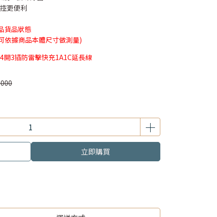
端操控更便利
品貨品狀態
(可依據商品本體尺寸做測量)
4開3插防雷擊快充1A1C延長線
,000
立即購買