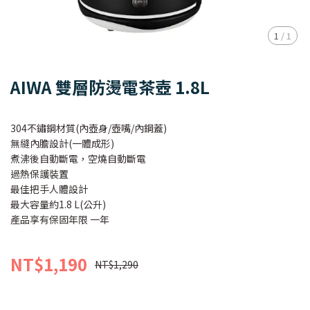
1
/
1
AIWA 雙層防燙電茶壺 1.8L
304不鏽鋼材質(內壺身/壺嘴/內鋼蓋)
無縫內膽設計(一體成形)
煮沸後自動斷電，空燒自動斷電
過熱保護裝置
最佳把手人體設計
最大容量約1.8 L(公升)
產品享有保固年限 一年
NT$1,190
NT$1,290