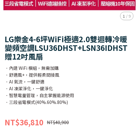
1
/
9
LG樂金4-6坪WiFi極適2.0雙迴轉冷暖
變頻空調LSU36DHST+LSN36IDHST
贈12吋風扇
．內建 WiFi 模組，無需加購
．舒適風+，提供輕柔間接風
．AI 氣流，一鍵舒適
．AI 凍潔淨化，一鍵淨化
．智慧電量管理，自主掌握能源使用
．三段省電模式(40%.60%.80%)
NT$36,810
NT$40,900