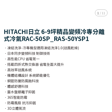
1
/
11
HITACHI日立 6-9坪精品變頻冷專分離
式冷氣RAC-50SP_RAS-50YSP1
．凍結洗淨-冷專機型適用凍結洗淨1.0(送風乾燥)
．日本同步變頻科技 制御技術
．高性能CPU 省電第一
．搭載四折式熱交換器 省電全面大提升
．高效率送風系統
．機體結構設計 系統節能優化
．銅管防黴防腐蝕科技
．體感舒適科技
．露水盤銀離子抑菌
．365智能防霉
．防霉風扇 抗污抑菌
．3D立體氣流