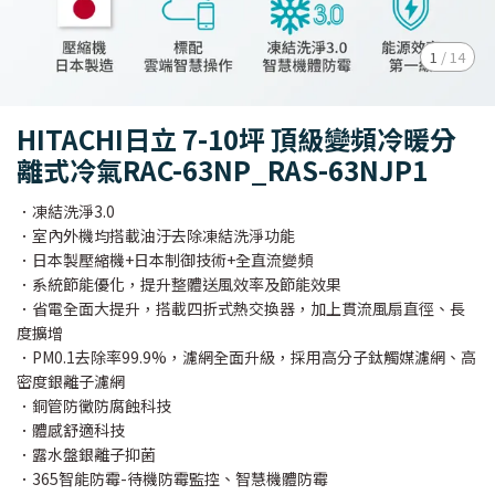
1
/
14
HITACHI日立 7-10坪 頂級變頻冷暖分
離式冷氣RAC-63NP_RAS-63NJP1
．凍結洗淨3.0
．室內外機均搭載油汙去除凍結洗淨功能
．日本製壓縮機+日本制御技術+全直流變頻
．系統節能優化，提升整體送風效率及節能效果
．省電全面大提升，搭載四折式熱交換器，加上貫流風扇直徑、長
度擴增
．PM0.1去除率99.9%，濾網全面升級，採用高分子鈦觸媒濾網、高
密度銀離子濾網
．銅管防黴防腐蝕科技
．體感舒適科技
．露水盤銀離子抑菌
．365智能防霉-待機防霉監控、智慧機體防霉