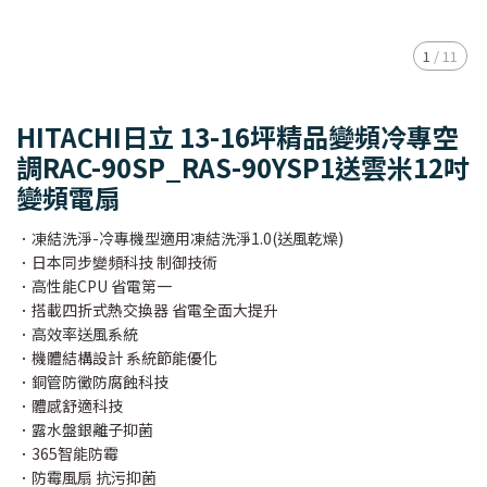
1
/
11
HITACHI日立 13-16坪精品變頻冷專空
調RAC-90SP_RAS-90YSP1送雲米12吋
變頻電扇
．凍結洗淨-冷專機型適用凍結洗淨1.0(送風乾燥)
．日本同步變頻科技 制御技術
．高性能CPU 省電第一
．搭載四折式熱交換器 省電全面大提升
．高效率送風系統
．機體結構設計 系統節能優化
．銅管防黴防腐蝕科技
．體感舒適科技
．露水盤銀離子抑菌
．365智能防霉
．防霉風扇 抗污抑菌