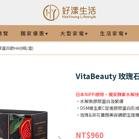
總 覽
獨 家 優 惠 ▾
大 型 家 電 ▾
生 活 家 電 ▾
膠原蛋白飲HA(8瓶/盒)
VitaBeauty 玫
日本NIPPI膠原，獨家酵素水
•水解魚膠原蛋白及緊膚
•DSM維生素C促進膠原蛋白形
•玫瑰&茶花養顏美容調節生理
NT$960