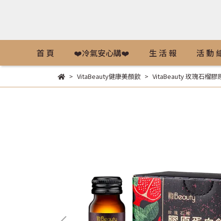
首 頁
❤️冷氣安心購❤️
生 活 報
活 動 
VitaBeauty健康美顏飲
VitaBeauty 玫瑰石榴