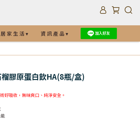
居 家 生 活 ▾
資 訊 產 品 ▾
瑰石榴膠原蛋白飲HA(8瓶/盒)
解技術好吸收，無味爽口、純淨安全。
成
機能