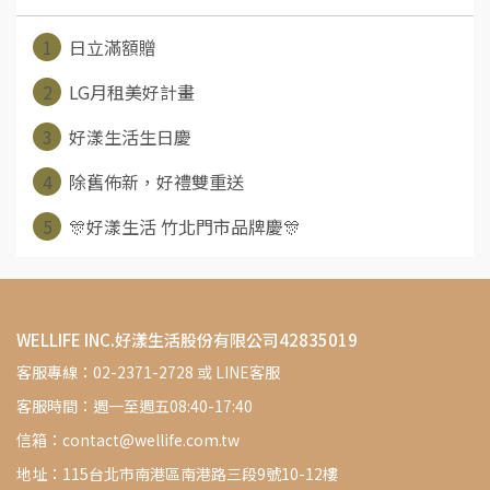
1
日立滿額贈
2
LG月租美好計畫
3
好漾生活生日慶
4
除舊佈新，好禮雙重送
5
🎊好漾生活 竹北門市品牌慶🎊
WELLIFE INC.好漾生活股份有限公司42835019
客服專線：02-2371-2728 或 LINE客服
客服時間：週一至週五08:40-17:40
信箱：contact@wellife.com.tw
地址：115台北市南港區南港路三段9號10-12樓