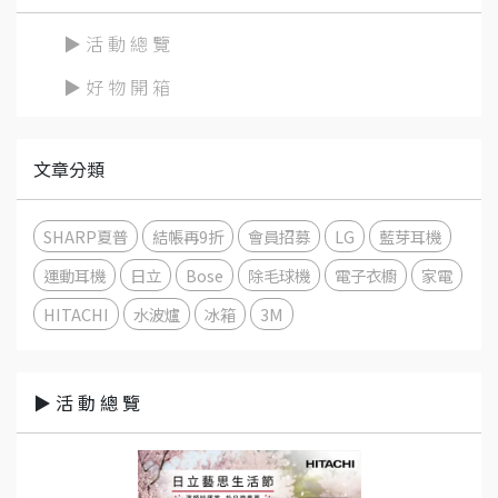
▶ 活 動 總 覽
▶ 好 物 開 箱
文章分類
SHARP夏普
結帳再9折
會員招募
LG
藍芽耳機
運動耳機
日立
Bose
除毛球機
電子衣櫥
家電
HITACHI
水波爐
冰箱
3M
▶ 活 動 總 覽