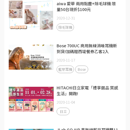
aiwa 愛華 兩用黏塵+除毛球機 限
量50台現折$100元
2020-12-31
除毛球機
Bose 700UC 商用無線消噪耳機新
到貨!加碼贈西堤餐券乙客2入
2020-11-17
藍芽耳機
Bose
HITACHI日立家電「禮享選品 質感
生活」開跑!
2020-11-04
日立
JLab GO AIR 真無線藍牙耳機雙11