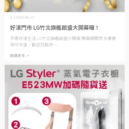
S. | 2024-05-13
好漾門市 LG竹北旗艦館盛大開幕囉！
恭喜好漾生活 LG竹北旗艦館盛大開幕 開幕期間眾多優惠
等你來搶，歡迎蒞臨參⋯
閱讀更多 ->