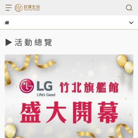
▶ 活 動 總 覽