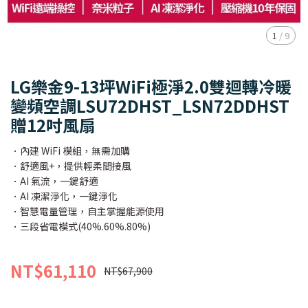
1
/
9
LG樂金9-13坪WiFi極淨2.0雙迴轉冷暖
變頻空調LSU72DHST_LSN72DDHST
贈12吋風扇
．內建 WiFi 模組，無需加購
．舒適風+，提供輕柔間接風
．AI 氣流，一鍵舒適
．AI 凍潔淨化，一鍵淨化
．智慧電量管理，自主掌握能源使用
．三段省電模式(40%.60%.80%)
NT$61,110
NT$67,900